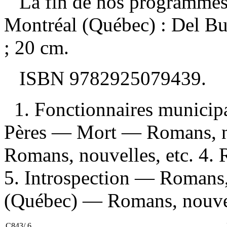
La fin de nos programme
Montréal (Québec) : Del Bu
; 20 cm.
ISBN
9782925079439
.
1. Fonctionnaires municip
Pères — Mort — Romans, no
Romans, nouvelles, etc. 4.
5. Introspection — Romans, 
(Québec) — Romans, nouvell
C843/.6