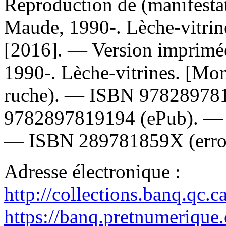
Reproduction de (manifesta
Maude, 1990-. Lèche-vitrine
[2016]. —
Version imprimé
1990-. Lèche-vitrines. [Mon
ruche). —
ISBN
97828978
9782897819194
(ePub). 
—
ISBN
289781859X
(erro
Adresse électronique :
http://collections.banq.qc.
https://banq.pretnumerique