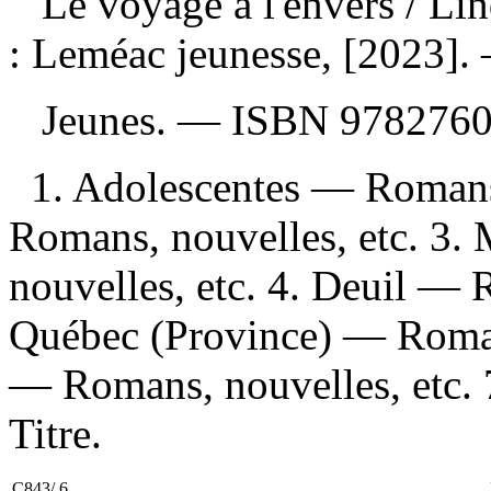
Le voyage à l'envers
/ Li
: Leméac jeunesse, [2023].
Jeunes. —
ISBN
978276
1. Adolescentes — Romans,
Romans, nouvelles, etc. 3. 
nouvelles, etc. 4. Deuil — 
Québec (Province) — Romans
— Romans, nouvelles, etc. 
Titre.
C843/.6