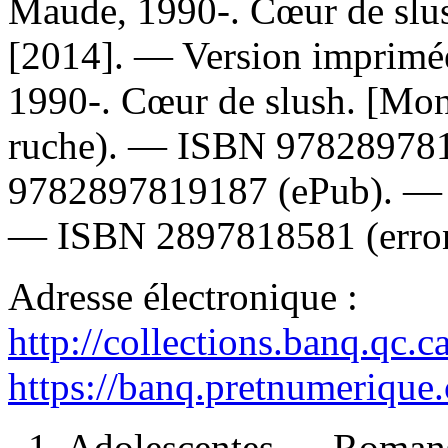
Maude, 1990-. Cœur de slus
[2014]. —
Version imprimé
1990-. Cœur de slush. [Mont
ruche). —
ISBN
97828978
9782897819187
(ePub). 
—
ISBN
2897818581
(erro
Adresse électronique :
http://collections.banq.qc.
https://banq.pretnumerique
1. Adolescentes — Romans