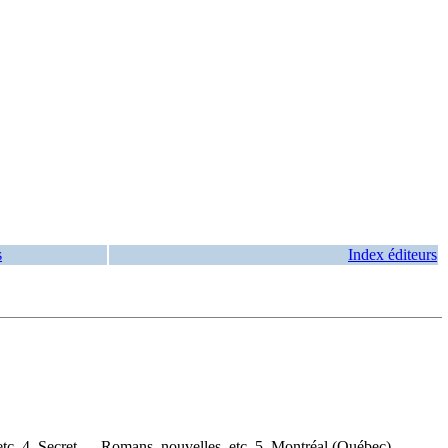
s
Index éditeurs
tc. 4. Secret — Romans, nouvelles, etc. 5. Montréal (Québec) —