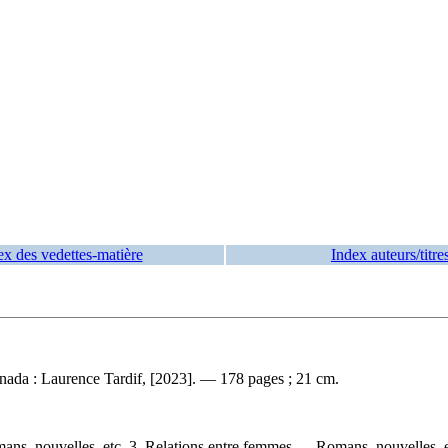
ex des vedettes-matière
Index auteurs/titre
da : Laurence Tardif, [2023]. — 178 pages ; 21 cm.
ns, nouvelles, etc. 3. Relations entre femmes — Romans, nouvelles, e