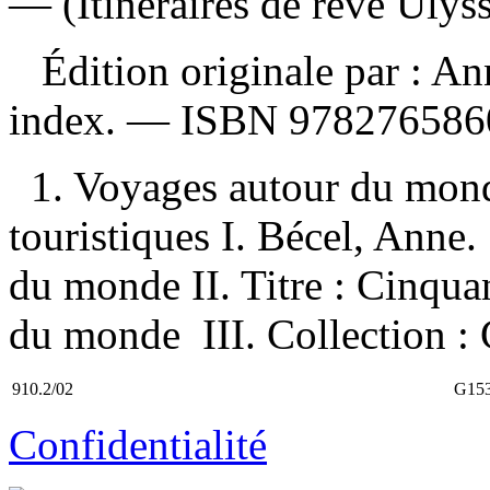
— (Itinéraires de rêve Ulyss
Édition originale par : A
index. —
ISBN
978276586
1. Voyages autour du mon
touristiques I. Bécel, Anne.
du monde II. Titre : Cinquan
du monde III. Collection : C
910.2/02
G153
Confidentialité