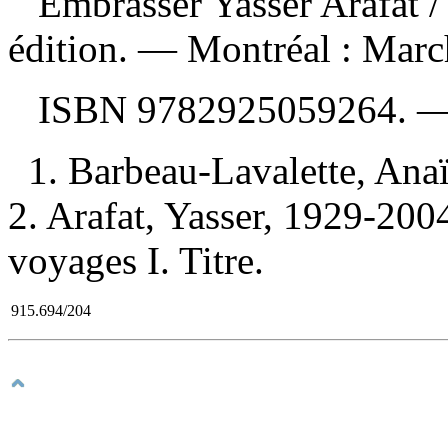
Embrasser Yasser Arafat
/
édition. — Montréal : March
ISBN
9782925059264
. 
1. Barbeau-Lavalette, Ana
2. Arafat, Yasser, 1929-200
voyages I. Titre.
915.694/204