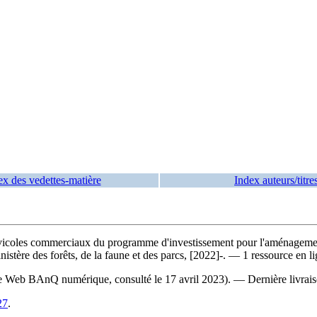
ex des vedettes-matière
Index auteurs/titre
sylvicoles commerciaux du programme d'investissement pour l'aménagement
re des forêts, de la faune et des parcs, [2022]-. — 1 ressource en li
ite Web BAnQ numérique, consulté le 17 avril 2023). — Dernière livraiso
27
.