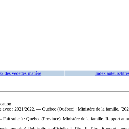
ex des vedettes-matière
Index auteurs/titre
ication
e avec : 2021/2022. — Québec (Québec) : Ministère de la famille, [20
 —
Fait suite à :
Québec (Province). Ministère de la famille. Rapport ann
 annuels 3. Publications officielles I. Titre. II. Titre : Rapport annuel 