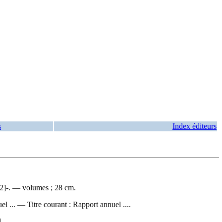
s
Index éditeurs
22]-. — volumes ; 28 cm.
uel ... —
Titre courant :
Rapport annuel ....
...