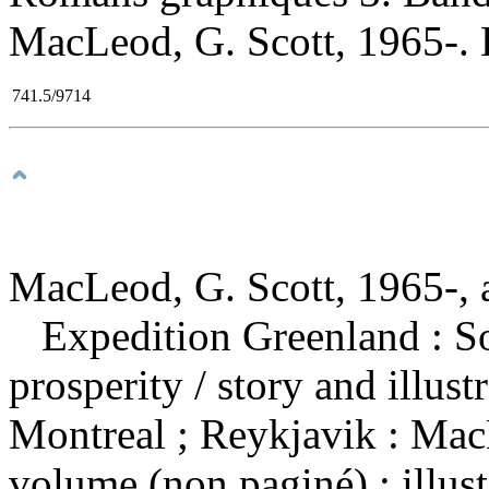
MacLeod, G. Scott, 1965-. E
741.5/9714
MacLeod, G. Scott, 1965-, au
Expedition Greenland : So
prosperity
/ story and illu
Montreal ; Reykjavik : Mac
volume (non paginé) : illust