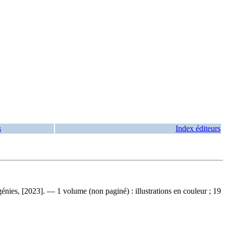
s
Index éditeurs
énies, [2023]. — 1 volume (non paginé) : illustrations en couleur ; 19