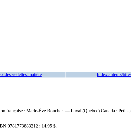
ex des vedettes-matière
Index auteurs/titre
tation française : Marie-Ève Boucher. — Laval (Québec) Canada : Petits g
SBN
9781773883212 :
14,95 $
.