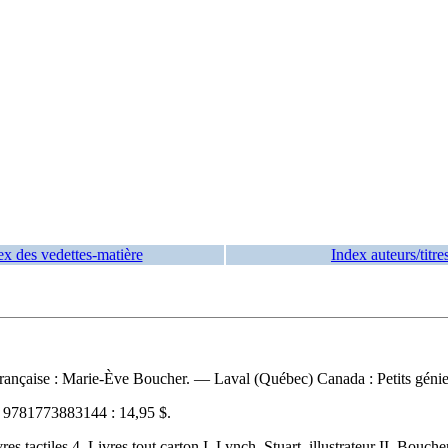
ex des vedettes-matière
Index auteurs/titre
n française : Marie-Ève Boucher. — Laval (Québec) Canada : Petits génie
N
9781773883144 :
14,95 $
.
tactiles 4. Livres tout carton I. Lynch, Stuart, illustrateur II. Bouche