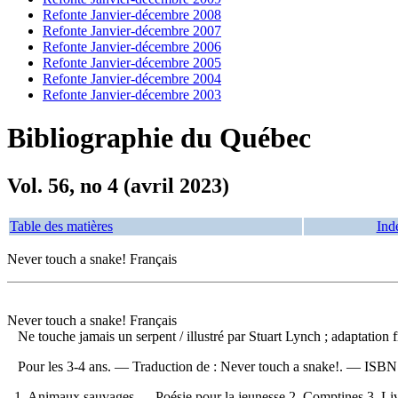
Refonte Janvier-décembre 2008
Refonte Janvier-décembre 2007
Refonte Janvier-décembre 2006
Refonte Janvier-décembre 2005
Refonte Janvier-décembre 2004
Refonte Janvier-décembre 2003
Bibliographie du Québec
Vol. 56, no 4 (avril 2023)
Table des matières
Ind
Never touch a snake! Français
Never touch a snake! Français
Ne touche jamais un serpent
/ illustré par Stuart Lynch ; adaptatio
Pour les 3-4 ans. —
Traduction de :
Never touch a snake!. —
ISB
1. Animaux sauvages — Poésie pour la jeunesse 2. Comptines 3. Livres 