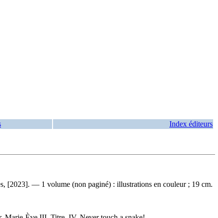
s
Index éditeurs
s, [2023]. — 1 volume (non paginé) : illustrations en couleur ; 19 cm.
r, Marie-Ève III. Titre. IV. Never touch a snake!