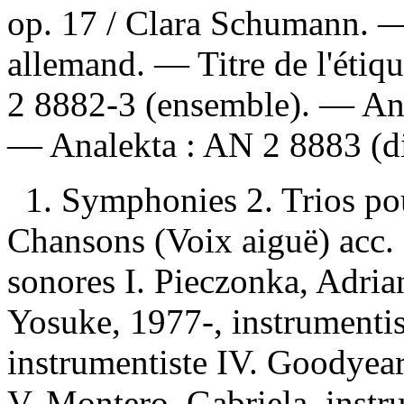
op. 17 / Clara Schumann. 
allemand. — Titre de l'étiq
2 8882-3 (ensemble). —
An
—
Analekta :
AN 2 8883 (di
1. Symphonies 2. Trios pou
Chansons (Voix aiguë) acc. 
sonores I. Pieczonka, Adria
Yosuke, 1977-, instrumentis
instrumentiste IV. Goodyear
V. Montero, Gabriela, instr