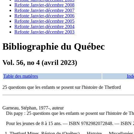
Refonte Janvier-décembre 2008
Refonte Janvier-décembre 2007
Refonte Janvier-décembre 2006
Refonte Janvier-décembre 2005
Refonte Janvier-décembre 2004
Refonte Janvier-décembre 2003
Bibliographie du Québec
Vol. 56, no 4 (avril 2023)
Table des matières
Ind
25 questions que les enfants se posent sur l'histoire de Thetford
Garneau, Stéphan, 1977-, auteur
Dis papy : 25 questions que les enfants se posent sur l'histoire de T
Pour les jeunes de 8 à 15 ans. —
ISBN
9782982072848
. —
ISBN
1. Thetford Mines, Région de (Québec) — Histoire — Miscellanées —