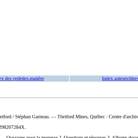
ex des vedettes-matière
Index auteurs/titre
hetford
/ Stéphan Garneau. — Thetford Mines, Québec : Centre d'archive
298207284X
.
 Ouvrages pour la jeunesse 2. Questions et réponses 3. Albums docume