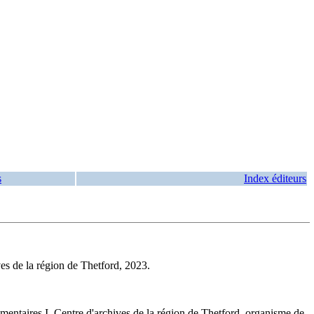
s
Index éditeurs
s de la région de Thetford, 2023.
ntaires I. Centre d'archives de la région de Thetford, organisme de