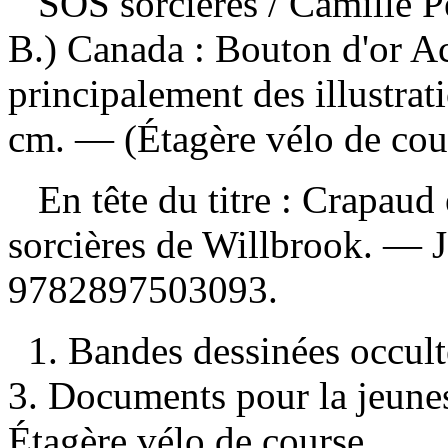
SOS sorcières
/ Camille 
B.) Canada : Bouton d'or A
principalement des illustrat
cm. — (Étagère vélo de cou
En tête du titre : Crapaud e
sorcières de Willbrook. —
9782897503093
.
1. Bandes dessinées occult
3. Documents pour la jeuness
Étagère vélo de course.