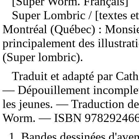
[Super Worm. Français]
Super Lombric
/ [textes 
Montréal (Québec) : Monsi
principalement des illustra
(Super lombric).
Traduit et adapté par Cathe
—
Dépouillement incomple
les jeunes. —
Traduction de
Worm. —
ISBN
97829246
1. Bandes dessinées d'aven