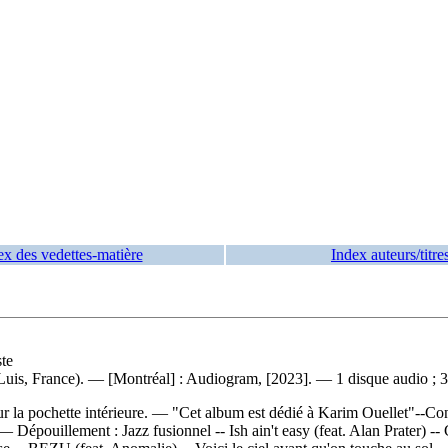
ex des vedettes-matière
Index auteurs/titre
ste
, Luis, France). — [Montréal] : Audiogram, [2023]. — 1 disque audio ; 
sur la pochette intérieure. — "Cet album est dédié à Karim Ouellet"--C
. —
Dépouillement :
Jazz fusionnel -- Ish ain't easy (feat. Alan Prater) -