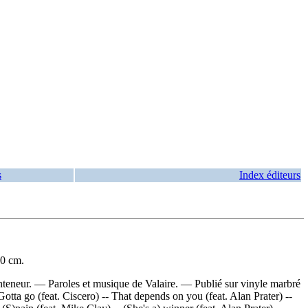
s
Index éditeurs
30 cm.
onteneur. — Paroles et musique de Valaire. — Publié sur vinyle marbré
- Gotta go (feat. Ciscero) -- That depends on you (feat. Alan Prater) --