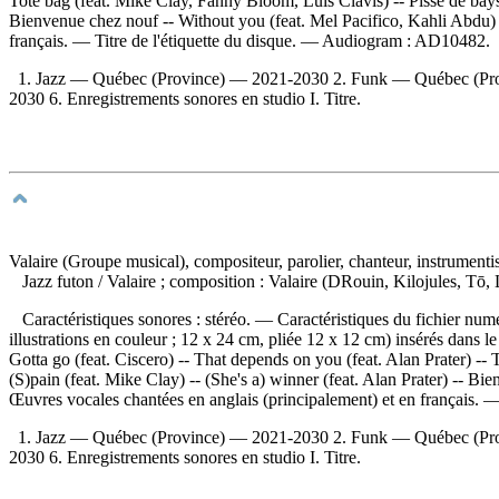
Tote bag (feat. Mike Clay, Fanny Bloom, Luis Clavis) -- Pisse de bayse 
Bienvenue chez nouf -- Without you (feat. Mel Pacifico, Kahli Abdu)
français. — Titre de l'étiquette du disque. —
Audiogram :
AD10482.
1. Jazz — Québec (Province) — 2021-2030 2. Funk — Québec (Prov
2030 6. Enregistrements sonores en studio I. Titre.
Valaire (Groupe musical), compositeur, parolier, chanteur, instrumenti
Jazz futon
/ Valaire ; composition : Valaire (DRouin, Kilojules, Tō
Caractéristiques sonores : stéréo. — Caractéristiques du fichier numé
illustrations en couleur ; 12 x 24 cm, pliée 12 x 12 cm) insérés dans 
Gotta go (feat. Ciscero) -- That depends on you (feat. Alan Prater) --
(S)pain (feat. Mike Clay) -- (She's a) winner (feat. Alan Prater) --
Œuvres vocales chantées en anglais (principalement) et en français. —
1. Jazz — Québec (Province) — 2021-2030 2. Funk — Québec (Prov
2030 6. Enregistrements sonores en studio I. Titre.