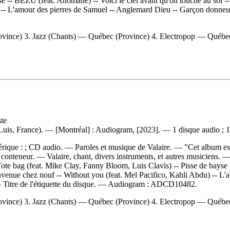
-- BEZU (feat. Anomalie) -- Voici le ciel avant qu'on touche au sol -- (
 -- L'amour des pierres de Samuel -- Anglemard Dieu -- Garçon donneur
ince) 3. Jazz (Chants) — Québec (Province) 4. Electropop — Québe
ste
, Luis, France). — [Montréal] : Audiogram, [2023]. — 1 disque audio ; 
rique : ; CD audio. — Paroles et musique de Valaire. — "Cet album est 
le conteneur. — Valaire, chant, divers instruments, et autres musiciens. 
 Tote bag (feat. Mike Clay, Fanny Bloom, Luis Clavis) -- Pisse de bayse 
 Bienvenue chez nouf -- Without you (feat. Mel Pacifico, Kahli Abdu) --
 Titre de l'étiquette du disque. —
Audiogram :
ADCD10482.
ince) 3. Jazz (Chants) — Québec (Province) 4. Electropop — Québe