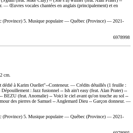
S)pain (feat. Mike Clay) -- (She's a) winner (feat. Alan Prater) --
. — Œuvres vocales chantées en anglais (principalement) et en
c (Province) 5. Musique populaire — Québec (Province) — 2021-
6978998
12 cm.
dédié à Karim Ouellet"--Conteneur. — Crédits détaillés (1 feuille :
—
Dépouillement :
Jazz fusionnel -- Ish ain't easy (feat. Alan Prater) --
-- BEZU (feat. Anomalie) -- Voici le ciel avant qu'on touche au sol --
 L'amour des pierres de Samuel -- Anglemard Dieu -- Garçon donneur. —
c (Province) 5. Musique populaire — Québec (Province) — 2021-
6978995