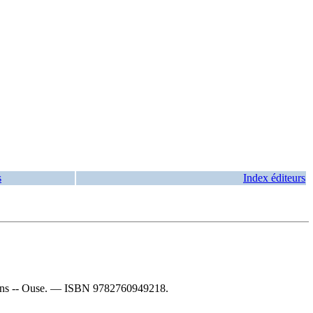
s
Index éditeurs
tons -- Ouse. —
ISBN
9782760949218
.