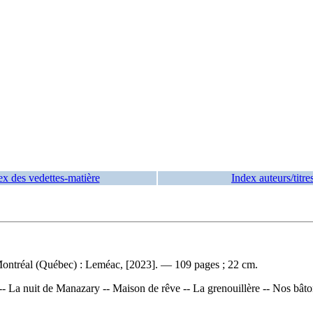
ex des vedettes-matière
Index auteurs/titre
ontréal (Québec) : Leméac, [2023]. — 109 pages ; 22 cm.
 -- La nuit de Manazary -- Maison de rêve -- La grenouillère -- Nos bâ