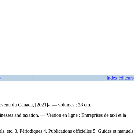
s
Index éditeurs
evenu du Canada, [2021]-. — volumes ; 28 cm.
usinesses and taxation. —
Version en ligne :
Entreprises de taxi et la
tc. 3. Périodiques 4. Publications officielles 5. Guides et manuels