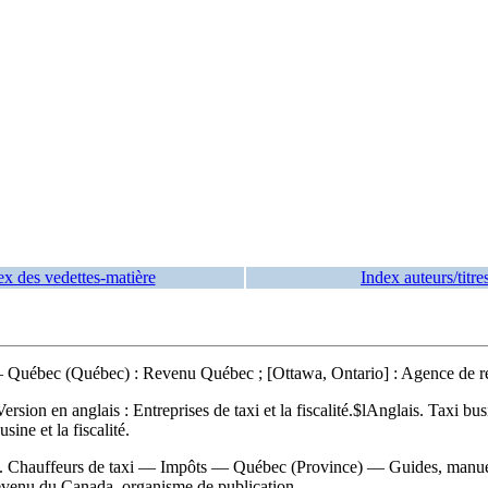
ex des vedettes-matière
Index auteurs/titre
Québec (Québec) : Revenu Québec ; [Ottawa, Ontario] : Agence de r
Version en anglais :
Entreprises de taxi et la fiscalité.$lAnglais. Taxi b
ine et la fiscalité.
Chauffeurs de taxi — Impôts — Québec (Province) — Guides, manuels, e
evenu du Canada, organisme de publication.