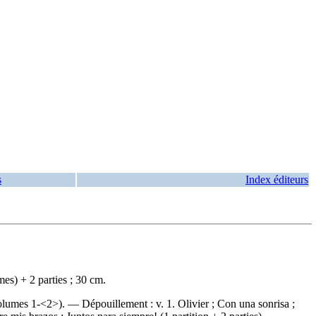
s
Index éditeurs
es) + 2 parties ; 30 cm.
(volumes 1-<2>). —
Dépouillement :
v. 1. Olivier ; Con una sonrisa ;