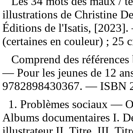
Les 34 mots des maux
/ t
illustrations de Christine 
Éditions de l'Isatis, [2023].
(certaines en couleur) ; 25 
Comprend des références b
— Pour les jeunes de 12 an
9782898430367
. —
ISBN
1. Problèmes sociaux — Ou
Albums documentaires I. De
illustrateur II. Titre. III. 