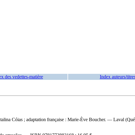
ex des vedettes-matière
Index auteurs/titre
, Natalina Cóias ; adaptation française : Marie-Ève Boucher. — Laval (Q