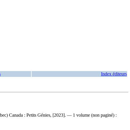
s
Index éditeurs
uébec) Canada : Petits Génies, [2023]. — 1 volume (non paginé) :