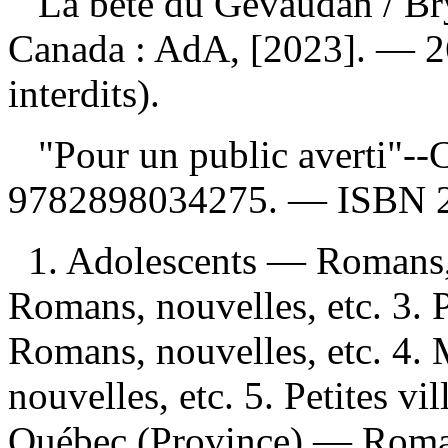
La bête du Gévaudan
/ B
Canada : AdA, [2023]. — 2
interdits).
"Pour un public averti"--
9782898034275
. —
ISBN
1. Adolescents — Romans, 
Romans, nouvelles, etc. 3. 
Romans, nouvelles, etc. 4.
nouvelles, etc. 5. Petites v
Québec (Province) — Roman