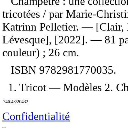
Champêtre : une collectio
tricotées
/ par Marie-Christi
Katrinn Pelletier. — [Clair,
Lévesque], [2022]. — 81 page
couleur) ; 26 cm.
ISBN
9782981770035
.
1. Tricot — Modèles 2. Cha
746.43/20432
Confidentialité