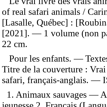
Le vrai livre des vrais an
of real safari animals / Car
[Lasalle, Québec] : [Roubin
[2021]. — 1 volume (non pag
22 cm.
Pour les enfants. — Textes 
Titre de la couverture :
Vrai
safari, français-anglais. —
1. Animaux sauvages — A
jeunesse 2. Français (Langu