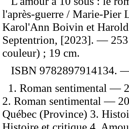
L'amour à 10 sous : le ro
l'après-guerre
/ Marie-Pier 
Karol'Ann Boivin et Harol
Septentrion, [2023]. — 253 p
couleur) ; 19 cm.
ISBN
9782897914134
. 
1. Roman sentimental — 20
2. Roman sentimental — 20
Québec (Province) 3. Histo
Histoire et critique 4. Amou