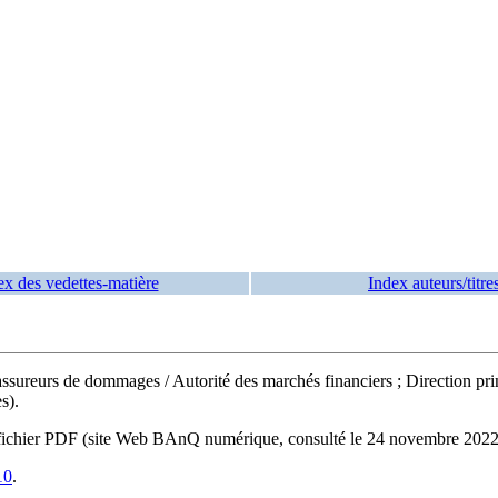
ex des vedettes-matière
Index auteurs/titre
es assureurs de dommages
/ Autorité des marchés financiers ; Direction pr
s).
e du fichier PDF (site Web BAnQ numérique, consulté le 24 novembre 20
10
.