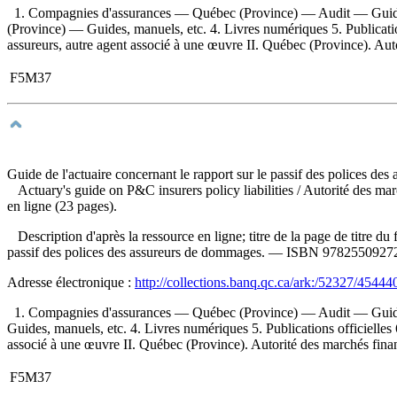
1. Compagnies d'assurances — Québec (Province) — Audit — Guide
(Province) — Guides, manuels, etc. 4. Livres numériques 5. Publication
assureurs, autre agent associé à une œuvre II. Québec (Province). Aut
F5M37
Guide de l'actuaire concernant le rapport sur le passif des polices de
Actuary's guide on P&C insurers policy liabilities
/ Autorité des ma
en ligne (23 pages).
Description d'après la ressource en ligne; titre de la page de titr
passif des polices des assureurs de dommages. —
ISBN
9782550927
Adresse électronique :
http://collections.banq.qc.ca/ark:/52327/45444
1. Compagnies d'assurances — Québec (Province) — Audit — Guide
Guides, manuels, etc. 4. Livres numériques 5. Publications officielles
associé à une œuvre II. Québec (Province). Autorité des marchés financ
F5M37