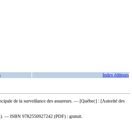
s
Index éditeurs
incipale de la surveillance des assureurs. — [Québec] : [Autorité des
22). —
ISBN
9782550927242
(PDF) :
gratuit
.