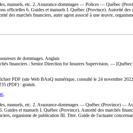
s, manuels, etc. 2. Assurance-dommages — Polices — Québec (Provi
s officielles 6. Guides et manuels I. Québec (Province). Autorité des m
orité des marchés financiers, autre agent associé à une œuvre, organism
s assureurs de dommages. Anglais
rchés financiers ; Senior Direction for Insurers Supervision. — [Québec
e du fichier PDF (site Web BAnQ numérique, consulté le 24 novembre 20
235
(PDF) :
gratuit
.
06
.
s, manuels, etc. 2. Assurance-dommages — Québec (Province) — Aud
 6. Guides et manuels I. Québec (Province). Autorité des marchés financie
iers, organisme de publication III. Titre. Guide de l'actuaire concernan