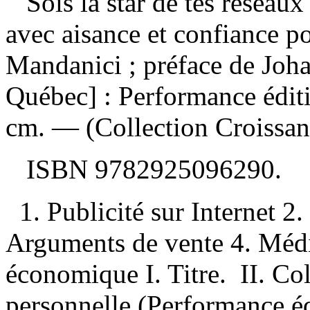
Sois la star de tes réseau
avec aisance et confiance p
Mandanici ; préface de Joh
Québec] : Performance édit
cm. — (Collection Croissan
ISBN
9782925096290
.
1. Publicité sur Internet 2
Arguments de vente 4. Méd
économique I. Titre. II. Col
personnelle (Performance éd