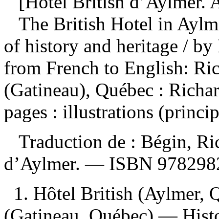
[Hôtel British d’Aylmer. A
The British Hotel in Aylme
of history and heritage
/ by
from French to English: R
(Gatineau), Québec : Richa
pages : illustrations (princ
Traduction de :
Bégin, Ri
d’Aylmer. —
ISBN
978298
1. Hôtel British (Aylmer,
(Gatineau, Québec) — Histo