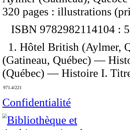
320 pages : illustrations (p
ISBN
9782982114104 :
5
1. Hôtel British (Aylmer,
(Gatineau, Québec) — Histo
(Québec) — Histoire I. Titr
971.4/221
Confidentialité