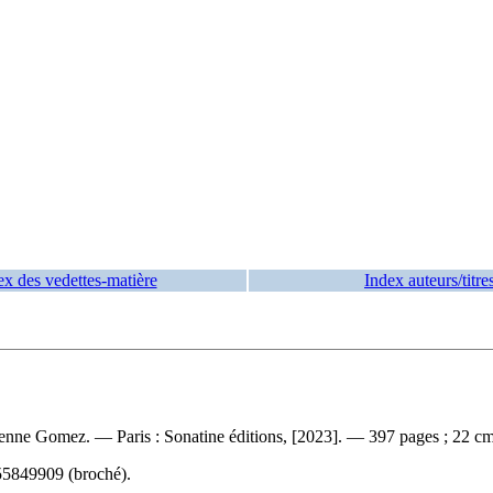
ex des vedettes-matière
Index auteurs/titre
 Étienne Gomez. — Paris : Sonatine éditions, [2023]. — 397 pages ; 22 cm
55849909
(broché).