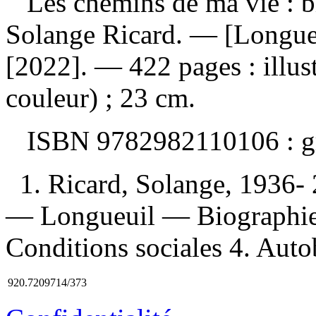
Les chemins de ma vie : b
Solange Ricard. — [Longueu
[2022]. — 422 pages : illus
couleur) ; 23 cm.
ISBN
9782982110106 :
g
1. Ricard, Solange, 1936
— Longueuil — Biographie
Conditions sociales 4. Autob
920.7209714/373