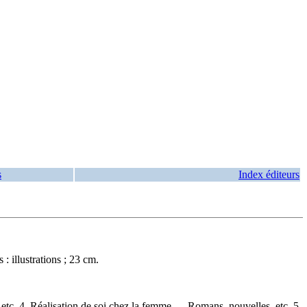
s
Index éditeurs
: illustrations ; 23 cm.
etc. 4. Réalisation de soi chez la femme — Romans, nouvelles, etc. 5.