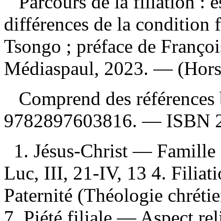
Parcours de la filiation : e
différences de la condition f
Tsongo ; préface de Franço
Médiaspaul, 2023. — (Hors 
Comprend des références 
9782897603816
. —
ISBN
1. Jésus-Christ — Famille 
Luc, III, 21-IV, 13 4. Fili
Paternité (Théologie chréti
7. Piété filiale — Aspect re