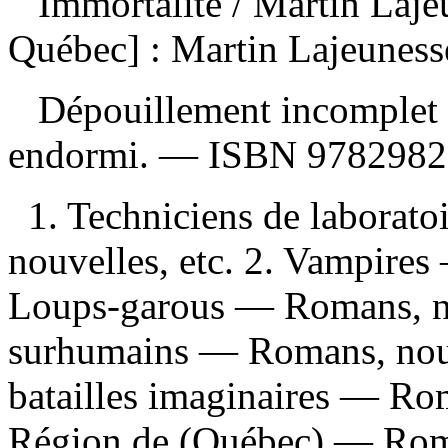
Immortalité
/ Martin Laj
Québec] : Martin Lajeuness
Dépouillement incomplet
endormi. —
ISBN
9782982
1. Techniciens de laborat
nouvelles, etc. 2. Vampires
Loups-garous — Romans, nou
surhumains — Romans, nouve
batailles imaginaires — Rom
Région de (Québec) — Roma