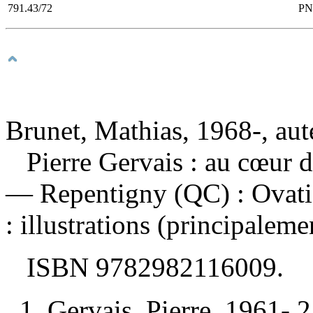
791.43/72
PN
Brunet, Mathias, 1968-, aut
Pierre Gervais : au cœur d
— Repentigny (QC) : Ovati
: illustrations (principalem
ISBN
9782982116009
.
1. Gervais, Pierre, 1961- 