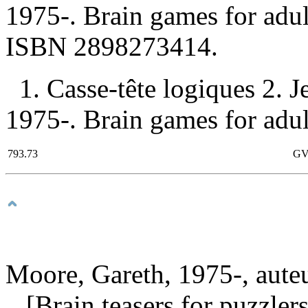
1975-. Brain games for adu
ISBN
2898273414
.
1. Casse-tête logiques 2. 
1975-. Brain games for adult
793.73
GV
Moore, Gareth, 1975-, aute
[Brain teasers for puzzlers