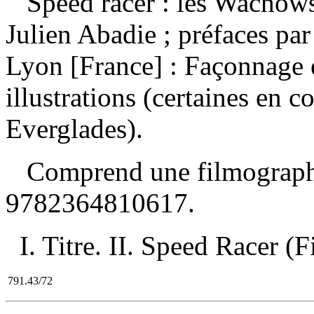
Speed racer : les Wachows
Julien Abadie ; préfaces p
Lyon [France] : Façonnage 
illustrations (certaines en 
Everglades).
Comprend une filmograph
9782364810617
.
I. Titre. II. Speed Racer (F
791.43/72