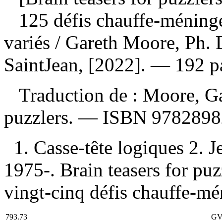
125 défis chauffe-méninge
variés
/ Gareth Moore, Ph.
SaintJean, [2022]. — 192 pag
Traduction de :
Moore, Gar
puzzlers. —
ISBN
9782898
1. Casse-tête logiques 2. 
1975-. Brain teasers for puzzl
vingt-cinq défis chauffe-mé
793.73
GV