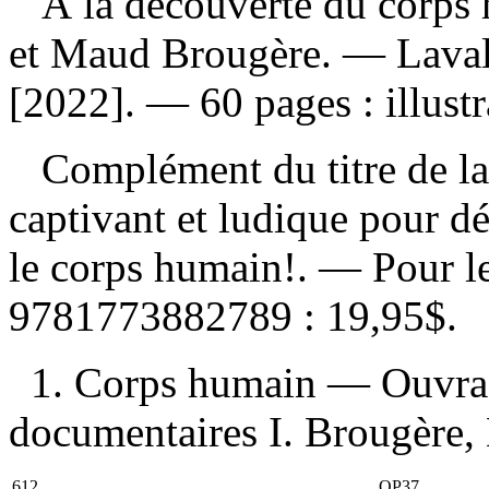
À la découverte du corp
et Maud Brougère. — Laval 
[2022]. — 60 pages : illustr
Complément du titre de la
captivant et ludique pour dé
le corps humain!. — Pour l
9781773882789 :
19,95$
.
1. Corps humain — Ouvrag
documentaires I. Brougère, 
612
QP37