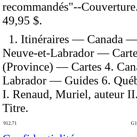
recommandés"--Couvertur
49,95 $
.
1. Itinéraires — Canada — 
Neuve-et-Labrador — Cartes
(Province) — Cartes 4. Can
Labrador — Guides 6. Québ
I. Renaud, Muriel, auteur I
Titre.
912.71
G1