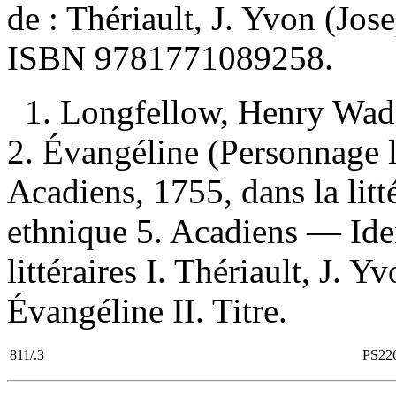
de :
Thériault, J. Yvon (Jo
ISBN
9781771089258
.
1. Longfellow, Henry Wad
2. Évangéline (Personnage l
Acadiens, 1755, dans la litt
ethnique 5. Acadiens — Iden
littéraires I. Thériault, J. 
Évangéline II. Titre.
811/.3
PS22