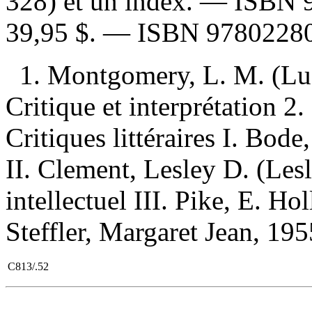
328) et un index. —
ISBN
39,95 $
. —
ISBN
9780228
1. Montgomery, L. M. (L
Critique et interprétation 2.
Critiques littéraires I. Bode,
II. Clement, Lesley D. (Les
intellectuel III. Pike, E. Hol
Steffler, Margaret Jean, 1955
C813/.52