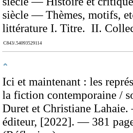
siècle — Histoire et criti
siècle — Thèmes, motifs, et
littérature I. Titre. II. Col
C843/.54093529114
Ici et maintenant : les repré
la fiction contemporaine
/ 
Duret et Christiane Lahaie
éditeur, [2022]. — 381 page