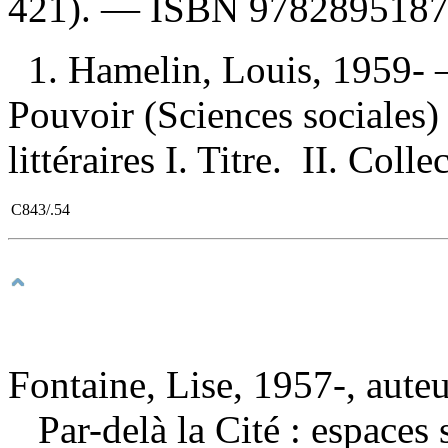
421). —
ISBN
978289518
1. Hamelin, Louis, 1959- —
Pouvoir (Sciences sociales) d
littéraires I. Titre. II. Colle
C843/.54
Fontaine, Lise, 1957-, aute
Par-delà la Cité : espaces