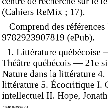
centre de recherche sur le t
(Cahiers ReMix ; 17).
Comprend des références 
9782923907819
(ePub). 
1. Littérature québécoise
Théâtre québécois — 21e siè
Nature dans la littérature 4
littérature 5. Écocritique I.
intellectuel II. Hope, Jonath
C840.9/3609051