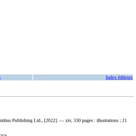
s
Index éditeurs
bus Publishing Ltd., [2022]. — xiv, 330 pages : illustrations ; 21