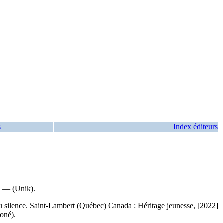
s
Index éditeurs
. — (Unik).
u silence. Saint-Lambert (Québec) Canada : Héritage jeunesse, [2022]
oné).