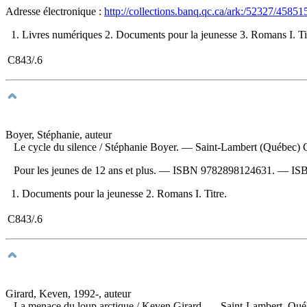
Adresse électronique :
http://collections.banq.qc.ca/ark:/52327/45851
1. Livres numériques 2. Documents pour la jeunesse 3. Romans I. Ti
C843/.6
Boyer, Stéphanie, auteur
Le cycle du silence
/ Stéphanie Boyer. — Saint-Lambert (Québec) C
Pour les jeunes de 12 ans et plus. —
ISBN
9782898124631
. —
IS
1. Documents pour la jeunesse 2. Romans I. Titre.
C843/.6
Girard, Keven, 1992-, auteur
La menace du loup arctique
/ Keven Girard. — Saint-Lambert, Québ