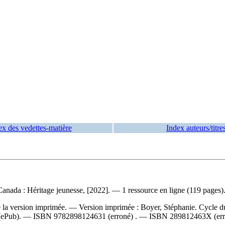
ex des vedettes-matière
Index auteurs/titre
nada : Héritage jeunesse, [2022]. — 1 ressource en ligne (119 pages)
de la version imprimée. —
Version imprimée :
Boyer, Stéphanie. Cycle d
(ePub). —
ISBN
9782898124631
(erroné) . —
ISBN
289812463X
(err