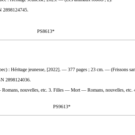
N
2898124745
.
PS8613*
ec) : Héritage jeunesse, [2022]. — 377 pages ; 23 cm. — (Frissons san
BN
2898124036
.
— Romans, nouvelles, etc. 3. Filles — Mort — Romans, nouvelles, etc.
PS9613*