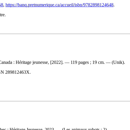
58
,
https://banq.pretnumerique.ca/accueil/isbn/9782898124648
.
tre.
anada : Héritage jeunesse, [2022]. — 119 pages ; 19 cm. — (Unik).
BN
289812463X
.
ec : Héritage Jeunesse, 2023. — (Les animaux robots ; 2).