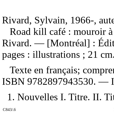
Rivard, Sylvain, 1966-, aut
Road kill café : mouroir à
Rivard. — [Montréal] : Édi
pages : illustrations ; 21 cm
Texte en français; compre
ISBN
9782897943530
. —
1. Nouvelles I. Titre. II. T
C843/.6