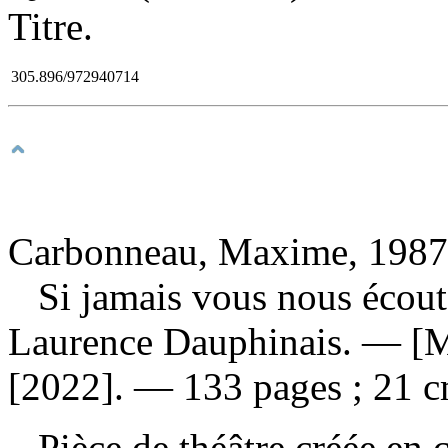
Titre.
305.896/972940714
Carbonneau, Maxime, 1987-
Si jamais vous nous écou
Laurence Dauphinais. — [Mo
[2022]. — 133 pages ; 21 c
Pièce de théâtre créée en 