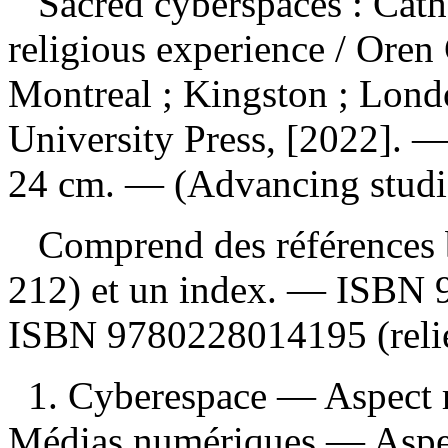
Sacred cyberspaces : Cath
religious experience
/ Oren
Montreal ; Kingston ; Lond
University Press, [2022]. — 
24 cm. — (Advancing studies
Comprend des références b
212) et un index. —
ISBN
ISBN
9780228014195
(reli
1. Cyberespace — Aspect r
Médias numériques — Aspec