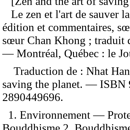
[Zen and the art of saving 
Le zen et l'art de sauver l
édition et commentaires, sœ
sœur Chan Khong ; traduit d
— Montréal, Québec : le Jo
Traduction de :
Nhat Hanh
saving the planet. —
ISBN
2890449696
.
1. Environnement — Prote
Bouddhisme 2. Bouddhisme