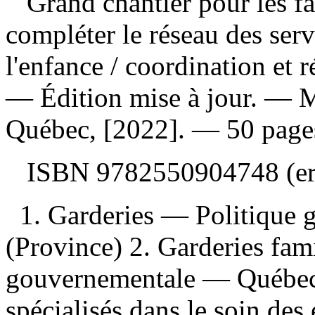
Grand chantier pour les fa
compléter le réseau des serv
l'enfance
/ coordination et r
— Édition mise à jour. — M
Québec, [2022]. — 50 pages
ISBN
9782550904748
(e
1. Garderies — Politique
(Province) 2. Garderies fam
gouvernementale — Québec (
spécialisés dans le soin de