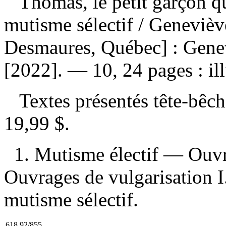
Thomas, le petit garçon qu
mutisme sélectif
/ Genevièv
Desmaures, Québec] : Gene
[2022]. — 10, 24 pages : ill
Textes présentés tête-bêc
19,99 $
.
1. Mutisme électif — Ouvr
Ouvrages de vulgarisation I. T
mutisme sélectif.
618.92/855