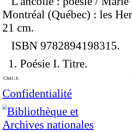
L'ancolie : poésie
/ Marie
Montréal (Québec) : les He
21 cm.
ISBN
9782894198315
.
1. Poésie I. Titre.
C841/.6
Confidentialité