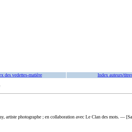
ex des vedettes-matière
Index auteurs/titre
é
ay, artiste photographe ; en collaboration avec Le Clan des mots. — [