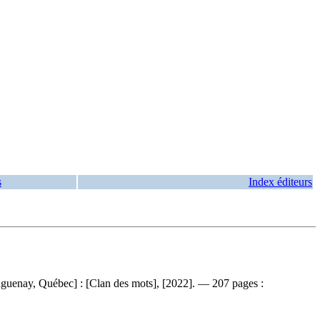
s
Index éditeurs
Saguenay, Québec] : [Clan des mots], [2022]. — 207 pages :