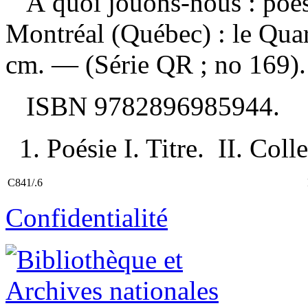
À quoi jouons-nous : poé
Montréal (Québec) : le Quar
cm. — (Série QR ; no 169).
ISBN
9782896985944
.
1. Poésie I. Titre. II. Col
C841/.6
Confidentialité