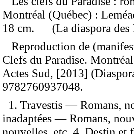
Les clefs du Paradise : r
Montréal (Québec) : Leméac
18 cm. — (La diaspora des 
Reproduction de (manifest
Clefs du Paradise. Montréal 
Actes Sud, [2013] (Diaspor
9782760937048
.
1. Travestis — Romans, nou
inadaptées — Romans, nouv
nouvelles, etc. 4. Destin e