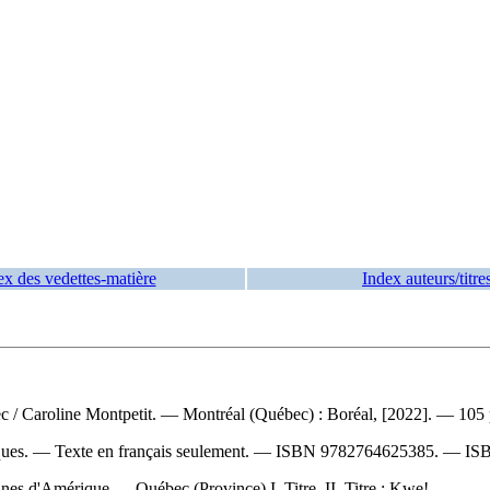
ex des vedettes-matière
Index auteurs/titre
ec / Caroline Montpetit. — Montréal (Québec) : Boréal, [2022]. — 105 
ques. — Texte en français seulement. —
ISBN
9782764625385
. —
IS
s d'Amérique — Québec (Province) I. Titre. II. Titre : Kwe!