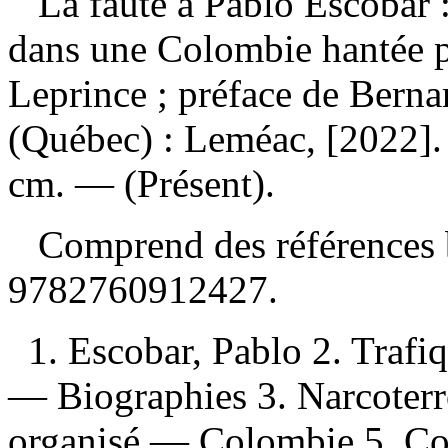
La faute à Pablo Escobar :
dans une Colombie hantée p
Leprince ; préface de Ber
(Québec) : Leméac, [2022]. 
cm. — (Présent).
Comprend des références 
9782760912427
.
1. Escobar, Pablo 2. Traf
— Biographies 3. Narcoter
organisé — Colombie 5. Co